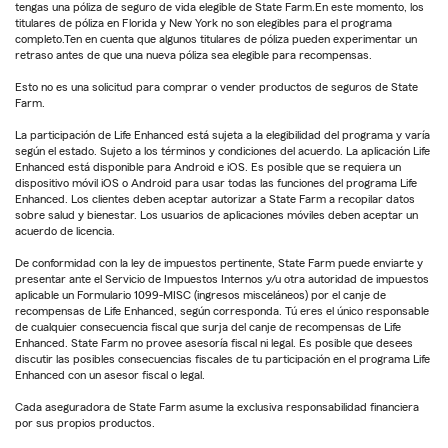
tengas una póliza de seguro de vida elegible de State Farm.En este momento, los
titulares de póliza en Florida y New York no son elegibles para el programa
completo.Ten en cuenta que algunos titulares de póliza pueden experimentar un
retraso antes de que una nueva póliza sea elegible para recompensas.
Esto no es una solicitud para comprar o vender productos de seguros de State
Farm.
La participación de Life Enhanced está sujeta a la elegibilidad del programa y varía
según el estado. Sujeto a los términos y condiciones del acuerdo. La aplicación Life
Enhanced está disponible para Android e iOS. Es posible que se requiera un
dispositivo móvil iOS o Android para usar todas las funciones del programa Life
Enhanced. Los clientes deben aceptar autorizar a State Farm a recopilar datos
sobre salud y bienestar. Los usuarios de aplicaciones móviles deben aceptar un
acuerdo de licencia.
De conformidad con la ley de impuestos pertinente, State Farm puede enviarte y
presentar ante el Servicio de Impuestos Internos y/u otra autoridad de impuestos
aplicable un Formulario 1099-MISC (ingresos misceláneos) por el canje de
recompensas de Life Enhanced, según corresponda. Tú eres el único responsable
de cualquier consecuencia fiscal que surja del canje de recompensas de Life
Enhanced. State Farm no provee asesoría fiscal ni legal. Es posible que desees
discutir las posibles consecuencias fiscales de tu participación en el programa Life
Enhanced con un asesor fiscal o legal.
Cada aseguradora de State Farm asume la exclusiva responsabilidad financiera
por sus propios productos.