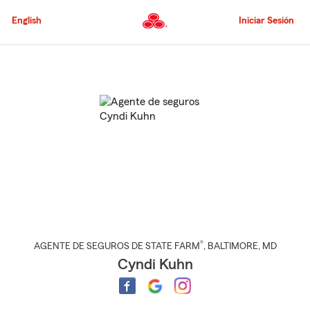
Pasar
al
English
Iniciar Sesión
contenido
principal
Comienzo
del
contenido
principal
®
AGENTE DE SEGUROS DE STATE FARM
,
BALTIMORE
, MD
Cyndi Kuhn