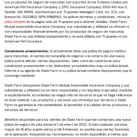
Los productos de seguro de mascotas son suscritos en los Estados Unidos por
American Pet Insurance Company y ZPIC Insurance Company, 6100-4th Ave S,
Seattle, WA 98108. Administrado por Trupanion Managers USA, Inc. (CA: con
licencia No. 0G22803, NPN 9588590). Se aplican términos y condiciones, revise la
póliza completa
en la página web de Trupanion para obtener detalles. State Farm
Mutual Automobile Insurance Company, sus subsidiarias y afiliadas no ofrecen ni
son responsables financieramente por los productos de seguro de mascotas.
State Farm es una entidad independiente y no está afiliada con Trupanion ni con
American Pet Insurance.
Condiciones preexistentes:
Si actualmente tiene una póliza de seguro médico
para mascotas, el cambio de compañía de seguros o la compra de una nueva
póliza podría afectar ciertas disposiciones, tales como las coberturas para
condiciones preexistentes o los deducibles ya establecidos bajo su póliza actual.
Informe a su agente de State Farm si su póliza actual contiene disposiciones que le
convenga mantener.
State Farm (incluyendo State Farm Mutual Automobile Insurance Company y sus
subsidiarias y afiliadas) no se hace responsable y no respalda ni aprueba, implícita
ni explícitamente, el contenido de ningún sitio de terceros al que se haga referencia
en este material. Los productos y servicios son ofrecidos por terceros y State
Farm no garantiza la mercantabilidad, la idoneidad ni la calidad de los productos y
servicios de terceros.
Beneficio disponible para los clientes de State Farm que han comprado una nueva
póliza de seguro de vida desde el 1 de enero de 2022. Si bien cualquier persona
mayor de 18 años puede unirse a Life Enhanced, es posible que ciertas funciones
de la aplicación, incluyendo las recompensas, no estén disponibles a menos que