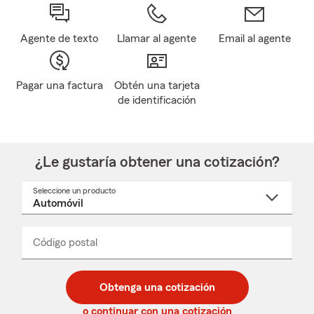
Agente de texto
Llamar al agente
Email al agente
Pagar una factura
Obtén una tarjeta
de identificación
¿Le gustaría obtener una cotización?
Seleccione un producto
Seleccione
un
nombre
de
producto
del
Código postal
Ingresa
Ingresa
_____
menú
un
un
desplegable
código
código
postal
postal
Obtenga una cotización
de
de
5
5
o continuar con una cotización